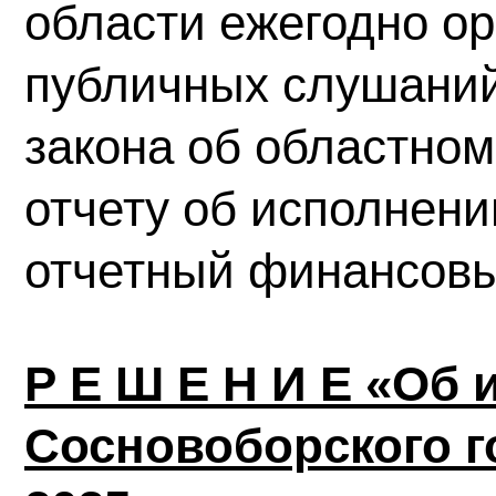
области ежегодно ор
публичных слушаний
закона об областном
отчету об исполнени
отчетный финансовы
Р Е Ш Е Н И Е «Об
Сосновоборского го