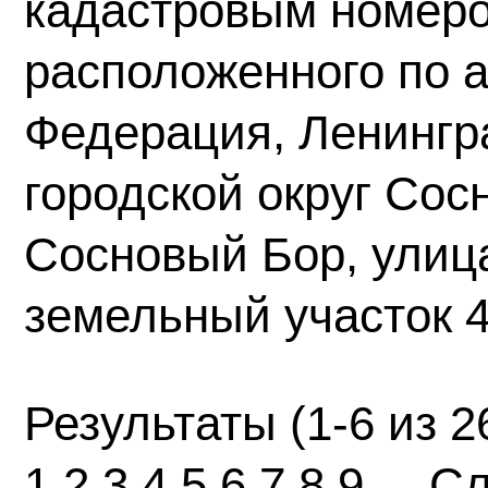
кадастровым номеро
расположенного по а
Федерация, Ленингр
городской округ Сос
Сосновый Бор, улиц
земельный участок 
Результаты (1-6 из 2
1
2
3
4
5
6
7
8
9
...
С